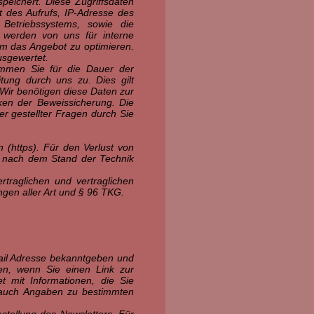
peichert. Diese Zugriffsdaten
 des Aufrufs, IP-Adresse des
Betriebssystems, sowie die
 werden von uns für interne
um das Angebot zu optimieren.
usgewertet.
immen Sie für die Dauer der
tung durch uns zu. Dies gilt
 Wir benötigen diese Daten zur
ken der Beweissicherung. Die
er gestellter Fragen durch Sie
 (https). Für den Verlust von
ie nach dem Stand der Technik
rtraglichen und vertraglichen
ngen aller Art und § 96 TKG.
Mail Adresse bekanntgeben und
den, wenn Sie einen Link zur
t mit Informationen, die Sie
, auch Angaben zu bestimmten
estellung des Newsletters. Für