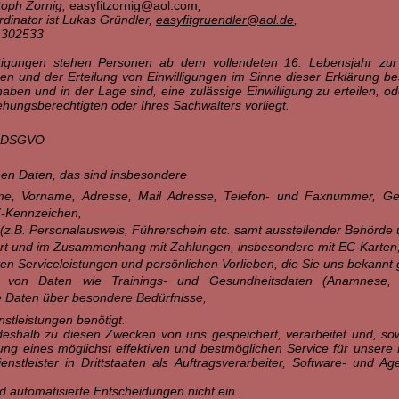
stoph Zornig,
easyfitzornig@aol.com
,
dinator ist Lukas Gründler,
easyfitgruendler@aol.de
,
 302533
htigungen stehen Personen ab dem vollendeten 16. Lebensjahr zur
gen und der Erteilung von Einwilligungen im Sinne dieser Erklärung be
aben und in der Lage sind, eine zulässige Einwilligung zu erteilen, o
iehungsberechtigten oder Ihres Sachwalters vorliegt.
3 DSGVO
en Daten, das sind insbesondere
e, Vorname, Adresse, Mail Adresse, Telefon- und Faxnummer, G
-Kennzeichen,
(z.B. Personalausweis, Führerschein etc. samt ausstellender Behörde u
rt und im Zusammenhang mit Zahlungen, insbesondere mit EC-Karten,
en Serviceleistungen und persönlichen Vorlieben, die Sie uns bekannt
 von Daten wie Trainings- und Gesundheitsdaten (Anamnese, Tra
ie Daten über besondere Bedürfnisse,
stleistungen benötigt.
shalb zu diesen Zwecken von uns gespeichert, verarbeitet und, soweit
ung eines möglichst effektiven und bestmöglichen Service für unse
stleister in Drittstaaten als Auftragsverarbeiter, Software- und Ag
nd automatisierte Entscheidungen nicht ein.