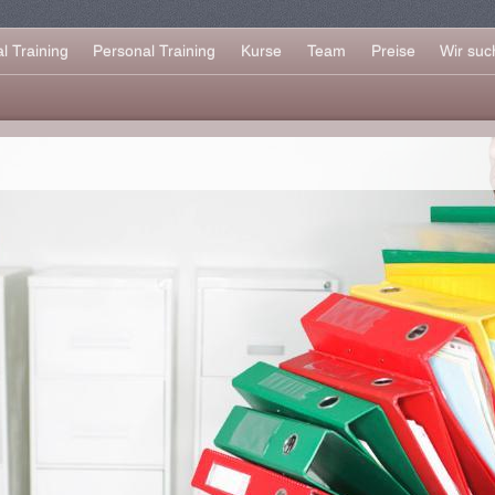
 Training
Personal Training
Kurse
Team
Preise
Wir suc