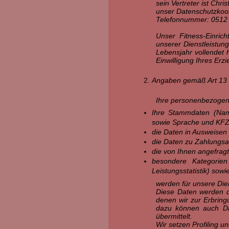
sein Vertreter ist Chri
unser Datenschutzkoor
Telefonnummer: 0512
Unser Fitness-Einric
unserer Dienstleistun
Lebensjahr vollendet h
Einwilligung Ihres Erz
Angaben gemäß Art 1
Ihre personenbezogen
Ihre Stammdaten (Nam
sowie Sprache und KFZ
die Daten in Ausweisen 
die Daten zu Zahlungsa
die von Ihnen angefragt
besondere Kategorien
Leistungsstatistik) sow
werden für unsere Dien
Diese Daten werden de
denen wir zur Erbring
dazu können auch Dien
übermittelt.
Wir setzen Profiling u