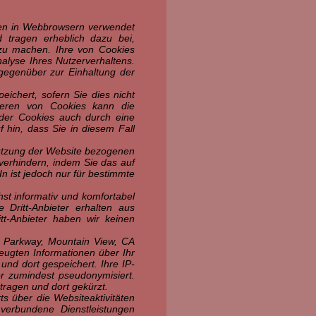
nen in Webbrowsern verwendet
 tragen erheblich dazu bei,
zu machen. Ihre von Cookies
alyse Ihres Nutzerverhaltens.
 gegenüber zur Einhaltung der
ichert, sofern Sie dies nicht
vieren von Cookies kann die
g der Cookies auch durch eine
 hin, dass Sie in diesem Fall
Nutzung der Website bezogenen
 verhindern, indem Sie das auf
n ist jedoch nur für bestimmte
hst informativ und komfortabel
Dritt-Anbieter erhalten aus
t-Anbieter haben wir keinen
.
e Parkway, Mountain View, CA
eugten Informationen über Ihr
nd dort gespeichert. Ihre IP-
r zumindest pseudonymisiert.
tragen und dort gekürzt.
s über die Websiteaktivitäten
verbundene Dienstleistungen