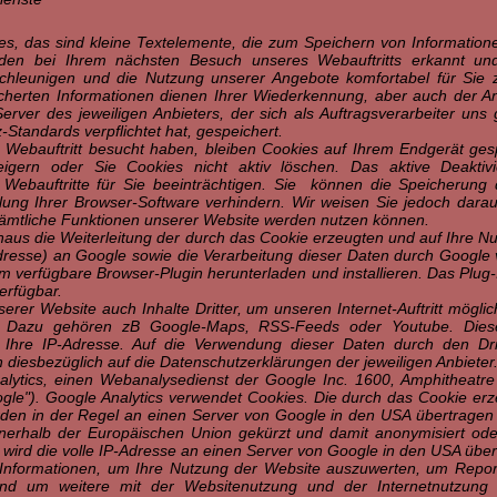
s, das sind kleine Textelemente, die zum Speichern von Informatio
den bei Ihrem nächsten Besuch unseres Webauftritts erkannt und
hleunigen und die Nutzung unserer Angebote komfortabel für Sie 
herten Informationen dienen Ihrer Wiederkennung, aber auch der An
rver des jeweiligen Anbieters, der sich als Auftragsverarbeiter uns
Standards verpflichtet hat, gespeichert.
ebauftritt besucht haben, bleiben Cookies auf Ihrem Endgerät gespe
eigern oder Sie Cookies nicht aktiv löschen. Das aktive Deakti
r Webauftritte für Sie beeinträchtigen. Sie können die Speicherun
lung Ihrer Browser-Software verhindern. Wir weisen Sie jedoch darauf
sämtliche Funktionen unserer Website werden nutzen können.
naus die Weiterleitung der durch das Cookie erzeugten und auf Ihre 
-Adresse) an Google sowie die Verarbeitung dieser Daten durch Google
 verfügbare Browser-Plugin herunterladen und installieren. Das Plug-I
rfügbar.
rer Website auch Inhalte Dritter, um unseren Internet-Auftritt möglic
n. Dazu gehören zB Google-Maps, RSS-Feeds oder Youtube. Diese 
Ihre IP-Adresse. Auf die Verwendung dieser Daten durch den Drit
n diesbezüglich auf die Datenschutzerklärungen der jeweiligen Anbieter
alytics, einen Webanalysedienst der Google Inc. 1600, Amphitheatr
gle"). Google Analytics verwendet Cookies. Die durch das Cookie erz
den in der Regel an einen Server von Google in den USA übertragen u
nnerhalb der Europäischen Union gekürzt und damit anonymisiert ode
wird die volle IP-Adresse an einen Server von Google in den USA über
Informationen, um Ihre Nutzung der Website auszuwerten, um Report
nd um weitere mit der Websitenutzung und der Internetnutzung 