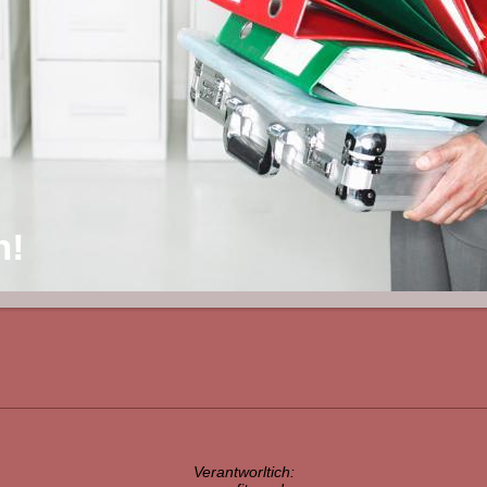
h!
Verantworltich: