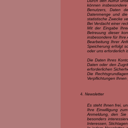
Durch den Aufruf unse
können insbesondere 
Benutzers, Daten d
Datenmenge und die 
statistische Zwecke v
Bei Verdacht einer re
Mit der Eingabe Ihr
Betreuung dieser kon
insbesondere für Ihre
Bearbeitung Ihrer An
Speicherung erfolgt so
oder uns erforderlich is
Die Daten Ihres Konto
Daten oder den Zugrif
erforderlichen Siche
Die Rechtsgrundlagen 
Verpflichtungen Ihnen 
Newsletter
Es steht Ihnen frei, 
Ihre Einwilligung zu
Anmeldung, den Sie p
besonders interessie
Interessen, Stichtage
In jedem Newsletter, d