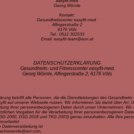
easyfit-med
Georg Wörnle
Kontakt:
Gesundheitscenter easyfit-med
Aflingerstraße 2
6176 Völs
Tel.: 0512 302533
Email: easyfit-team@aon.at
DATENSCHUTZERKLÄRUNG
Gesundheits- und Fitnesscenter easyfit-med,
Georg Wörnle, Aflingerstraße 2, 6176 Völs
rung betrifft alle Personen, die die Dienstleistungen des Gesundheits-
fit auf unserer Webseite nutzen. Wir informieren Sie damit über Art,
ung Ihrer personenbezogenen Daten durch unser Unternehmen. Wir a
setzlichen Vorgaben für die Verarbeitung Ihrer personenbezogenen Dat
G 2000, DSG 2018 und TKG 2003) genau einzuhalten. Alle Ihre per
erarbeitet.
e Datenverarbeitung ist
achwoernle@aol.com
,