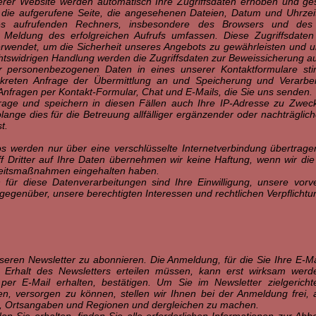
rer Website werden automatisch Ihre Zugriffsdaten erhoben und ges
die aufgerufene Seite, die angesehenen Dateien, Datum und Uhrzeit
es aufrufenden Rechners, insbesondere des Browsers und des 
Meldung des erfolgreichen Aufrufs umfassen. Diese Zugriffsdaten
erwendet, um die Sicherheit unseres Angebots zu gewährleisten und 
chtswidrigen Handlung werden die Zugriffsdaten zur Beweissicherung a
er personenbezogenen Daten in eines unserer Kontaktformulare st
kreten Anfrage der Übermittlung an und Speicherung und Verarbei
 Anfragen per Kontakt-Formular, Chat und E-Mails, die Sie uns senden.
frage und speichern in diesen Fällen auch Ihre IP-Adresse zu Zwec
lange dies für die Betreuung allfälliger ergänzender oder nachträglich
t.
s werden nur über eine verschlüsselte Internetverbindung übertragen
f Dritter auf Ihre Daten übernehmen wir keine Haftung, wenn wir d
rheitsmaßnahmen eingehalten haben.
für diese Datenverarbeitungen sind Ihre Einwilligung, unsere vorve
gegenüber, unsere berechtigten Interessen und rechtlichen Verpflichtu
unseren Newsletter zu abonnieren. Die Anmeldung, für die Sie Ihre E-
m Erhalt des Newsletters erteilen müssen, kann erst wirksam wer
er E-Mail erhalten, bestätigen. Um Sie im Newsletter zielgerichte
ren, versorgen zu können, stellen wir Ihnen bei der Anmeldung frei
n, Ortsangaben und Regionen und dergleichen zu machen.
en Sie erhalten, finden Sie alle erforderlichen Informationen zur Abb