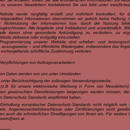
 zu unseren Newslettern kontaktieren Sie uns bitte unter
easyfit-t
bsite wurde sorgfältig erstellt und mehrfach kontrolliert, für di
ereitgestellten Informationen übernehmen wir jedoch keine Haftung
Nichtnutzung der Informationen bzw. durch die Nutzung fehlerh
usgeschlossen. Alle Angebote sind freibleibend und unverbindlich. Wi
eile davon ohne gesonderte Ankündigung zu verändern, zu erg
ebsite zeitweise oder endgültig einzustellen.
Programmierung unserer Website sind urheber- und leistungsschu
ch auszugsweise – und öffentliche Wiedergabe, insbesondere das Kopi
e vorhergehende schriftliche Zustimmung verboten.
/ Verpflichtungen von Auftragsverarbeitern
en Daten werden von uns unter Umständen
 unter Berücksichtigung der zulässigen Verwendungszwecke,
 (z.B. für unsere elektronische Werbung in Form von Newslettern) 
nen gewünschten Dienstleistungen beigezogen werden müssen, die 
n Datenschutz-Standards verpflichtet haben,
ie Einhaltung europäischer Datenschutz-Standards nicht möglich sein 
eln, Angemessenheitsbeschlüsse oder Zertifizierungen nicht gewähr
len auch die erforderlichen Einwilligungen von Ihnen ein. Für weitere 
t-team@aon.at
.
ienste