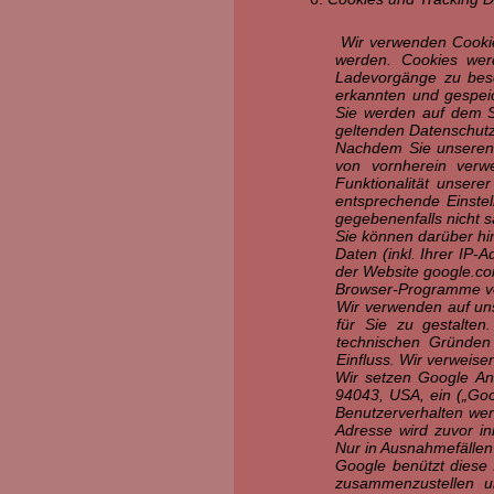
Wir verwenden Cookie
werden. Cookies wer
Ladevorgänge zu besc
erkannten und gespeic
Sie werden auf dem Se
geltenden Datenschutz-
Nachdem Sie unseren W
von vornherein verw
Funktionalität unsere
entsprechende Einstel
gegebenenfalls nicht 
Sie können darüber hi
Daten (inkl. Ihrer IP
der Website google.com
Browser-Programme ve
Wir verwenden auf unse
für Sie zu gestalte
technischen Gründen 
Einfluss. Wir verweise
Wir setzen Google An
94043, USA, ein („Goo
Benutzerverhalten wer
Adresse wird zuvor i
Nur in Ausnahmefällen 
Google benützt diese 
zusammenzustellen u