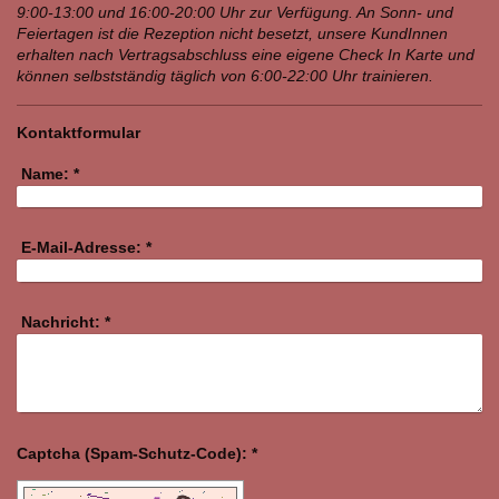
9:00-13:00 und 16:00-20:00 Uhr zur Verfügung. An Sonn- und
Feiertagen ist die Rezeption nicht besetzt, unsere KundInnen
erhalten nach Vertragsabschluss eine eigene Check In Karte und
können selbstständig täglich von 6:00-22:00 Uhr trainieren.
Kontaktformular
Name:
*
E-Mail-Adresse:
*
Nachricht:
*
Captcha (Spam-Schutz-Code): *